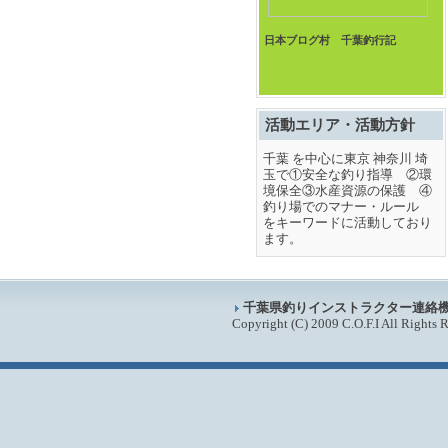
日本ブログ村 千葉釣行記
活動エリア・活動方針
千葉 を中心に東京 神奈川 埼
玉で①安全な釣り指導 ②環
境保全③水産資源の保護 ④
釣り場でのマナー・ルール
をキーワードに活動しており
ます。
千葉県釣りインストラクター連絡
Copyright (C) 2009 C.O.F.I All Rights 