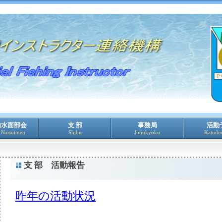
内水面部会
支 部
事務局
活動
Naisuimen
Shibu
Jimukyoku
Katudo
支 部 活動報告
昨年の活動状況