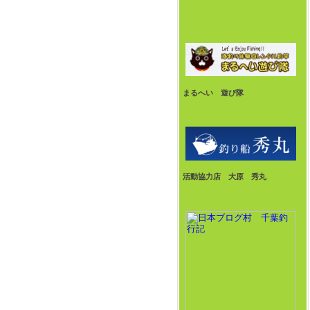
まるへい 遊び隊
活動協力店 大原 秀丸