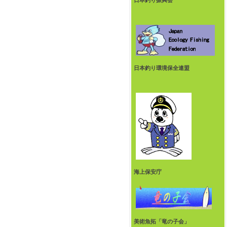
日本釣り振興会
日本釣り環境保全連盟
海上保安庁
美術魚拓「竜の子会」