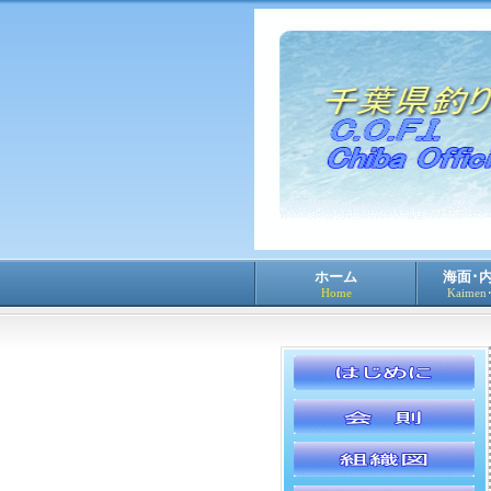
ホーム
海面･
Home
Kaimen･